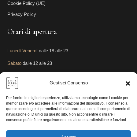
Cookie Policy (UE)
Privacy Policy
Orari di apertura
Lunedì-Venerdì
dalle 18 alle 23
Sabato
dalle 12 alle 23
Domenica
dalle 12 alle 23
Gestisci Consenso
Segui le Nostre Attività
Per fornire le migliori esperienze, utilizziamo tecnologie come i cookie per
memorizzare e/o accedere alle informazioni del dispositivo. Il consenso a
queste tecnologie ci permetterà di elaborare dati come il comportamento di
navigazione o ID unici su questo sito. Non acconsentire o ritirare il
consenso può influire negativamente su alcune caratteristiche e funzioni.