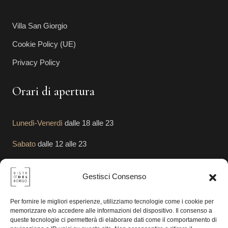
Villa San Giorgio
Cookie Policy (UE)
Privacy Policy
Orari di apertura
Lunedì-Venerdì
dalle 18 alle 23
Sabato
dalle 12 alle 23
Domenica
dalle 12 alle 23
Gestisci Consenso
Segui le Nostre Attività
Per fornire le migliori esperienze, utilizziamo tecnologie come i cookie per
memorizzare e/o accedere alle informazioni del dispositivo. Il consenso a
queste tecnologie ci permetterà di elaborare dati come il comportamento di