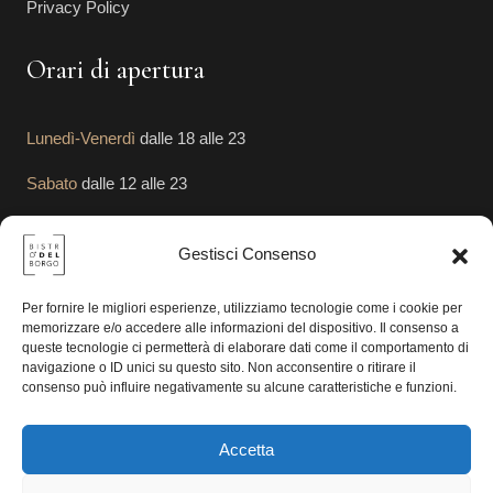
Privacy Policy
Orari di apertura
Lunedì-Venerdì
dalle 18 alle 23
Sabato
dalle 12 alle 23
Domenica
dalle 12 alle 23
Gestisci Consenso
Segui le Nostre Attività
Per fornire le migliori esperienze, utilizziamo tecnologie come i cookie per
memorizzare e/o accedere alle informazioni del dispositivo. Il consenso a
queste tecnologie ci permetterà di elaborare dati come il comportamento di
navigazione o ID unici su questo sito. Non acconsentire o ritirare il
consenso può influire negativamente su alcune caratteristiche e funzioni.
Accetta