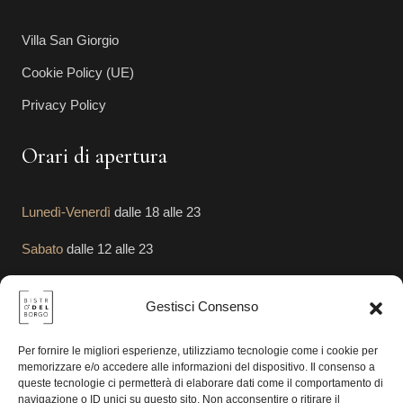
Villa San Giorgio
Cookie Policy (UE)
Privacy Policy
Orari di apertura
Lunedì-Venerdì
dalle 18 alle 23
Sabato
dalle 12 alle 23
Domenica
dalle 12 alle 23
Gestisci Consenso
Segui le Nostre Attività
Per fornire le migliori esperienze, utilizziamo tecnologie come i cookie per
memorizzare e/o accedere alle informazioni del dispositivo. Il consenso a
queste tecnologie ci permetterà di elaborare dati come il comportamento di
navigazione o ID unici su questo sito. Non acconsentire o ritirare il