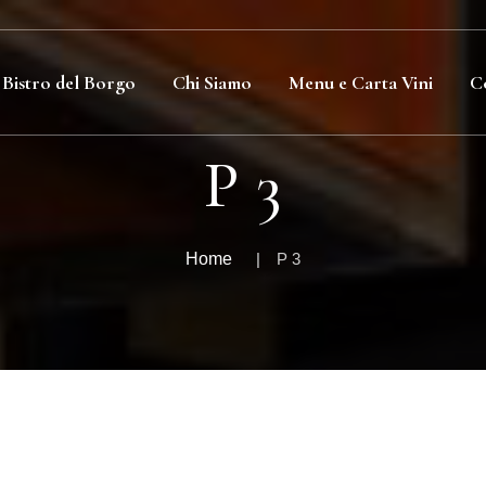
Bistro del Borgo
Chi Siamo
Menu e Carta Vini
C
P 3
Home
P 3