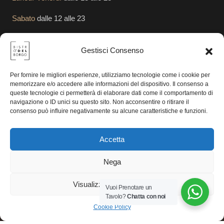
Sabato
dalle 12 alle 23
Domenica
dalle 12 alle 23
Gestisci Consenso
Segui le Nostre Attività
Per fornire le migliori esperienze, utilizziamo tecnologie come i cookie per
memorizzare e/o accedere alle informazioni del dispositivo. Il consenso a
queste tecnologie ci permetterà di elaborare dati come il comportamento di
navigazione o ID unici su questo sito. Non acconsentire o ritirare il
consenso può influire negativamente su alcune caratteristiche e funzioni.
Accetta
Nega
Visualizza le preferenze
Vuoi Prenotare un
© 2025 Valpolicellaline Srl | P. IVA 04466480235. All rights
Tavolo?
Chatta con noi
reserved..
Cookie Policy