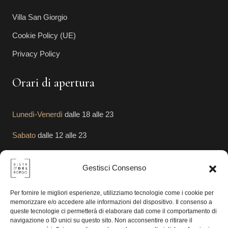
Villa San Giorgio
Cookie Policy (UE)
Privacy Policy
Orari di apertura
Lunedì-Venerdì
dalle 18 alle 23
Sabato
dalle 12 alle 23
Domenica
dalle 12 alle 23
Gestisci Consenso
Segui le Nostre Attività
Per fornire le migliori esperienze, utilizziamo tecnologie come i cookie per
memorizzare e/o accedere alle informazioni del dispositivo. Il consenso a
queste tecnologie ci permetterà di elaborare dati come il comportamento di
navigazione o ID unici su questo sito. Non acconsentire o ritirare il