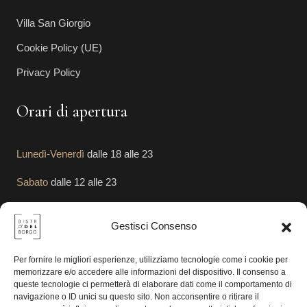
Villa San Giorgio
Cookie Policy (UE)
Privacy Policy
Orari di apertura
Lunedì-Venerdì
dalle 18 alle 23
Sabato
dalle 12 alle 23
Domenica
dalle 12 alle 23
Gestisci Consenso
Segui le Nostre Attività
Per fornire le migliori esperienze, utilizziamo tecnologie come i cookie per
memorizzare e/o accedere alle informazioni del dispositivo. Il consenso a
queste tecnologie ci permetterà di elaborare dati come il comportamento di
navigazione o ID unici su questo sito. Non acconsentire o ritirare il