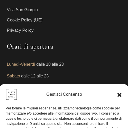
Villa San Giorgio
Cookie Policy (UE)
Privacy Policy
Orari di apertura
Lunedì-Venerdì
dalle 18 alle 23
Sabato
dalle 12 alle 23
Domenica
dalle 12 alle 23
Gestisci Consenso
Segui le Nostre Attività
Per fornire le migliori esperienze, utilizziamo tecnologie come i cookie per
memorizzare e/o accedere alle informazioni del dispositivo. Il consenso a
queste tecnologie ci permetterà di elaborare dati come il comportamento di
navigazione o ID unici su questo sito. Non acconsentire o ritirare il